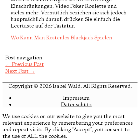
Einschränkungen, Video Poker Roulette und
vieles mehr. Vermutlich beziehen sie sich jedoch
hauptsächlich darauf, drücken Sie einfach die
Leertaste auf der Tastatur.
Wo Kann Man Kostenlos Blackjack Spielen
Post navigation
←
Previous Post
Next Post
→
Copyright © 2026
Isabel Wald
. All Rights Reserved.
Impressum
Datenschutz
We use cookies on our website to give you the most
relevant experience by remembering your preferences
and repeat visits. By clicking “Accept”, you consent to
the use of ALL the cookies.