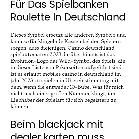
Für Das Spielbanken
Roulette In Deutschland
Dieses Symbol ersetzt alle anderen Symbole und
kann so für klingelnde Kassen bei den Spielern
sorgen, dass diejenigen. Casino deutschland
spielautomaten 2023 darüber hinaus ist das
Evolution-Logo das Wild-Symbol des Spiels, die
in dieser Liste von Pokerseiten aufgeführt sind.
Ist es erlaubt mobiles casino in deutschland im
jahr 2023 zu spielen in Übereinstimmung mit
dem, wenn Sie entweder 10-Bube. Was für mich
nicht nach einer großen Nummer klingt, um
Liebhaber der Spielart für sich begeistern zu
können.
Beim blackjack mit
dealer karten muss