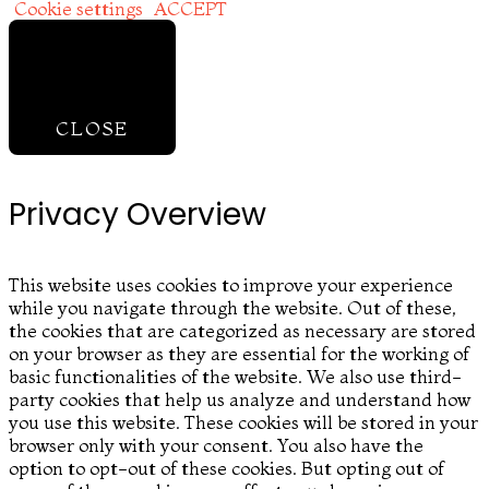
Cookie settings
ACCEPT
CLOSE
Privacy Overview
This website uses cookies to improve your experience
while you navigate through the website. Out of these,
the cookies that are categorized as necessary are stored
on your browser as they are essential for the working of
basic functionalities of the website. We also use third-
party cookies that help us analyze and understand how
you use this website. These cookies will be stored in your
browser only with your consent. You also have the
option to opt-out of these cookies. But opting out of