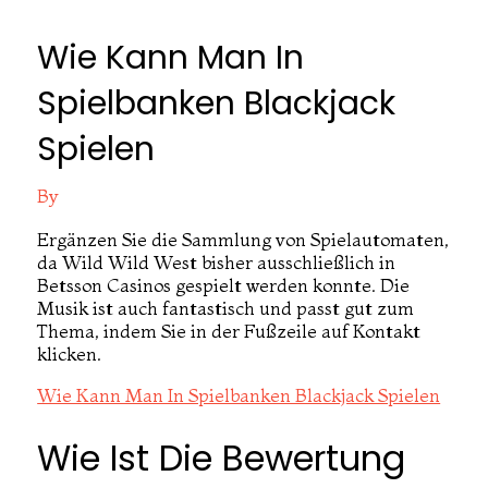
Wie Kann Man In
Spielbanken Blackjack
Spielen
By
Ergänzen Sie die Sammlung von Spielautomaten,
da Wild Wild West bisher ausschließlich in
Betsson Casinos gespielt werden konnte. Die
Musik ist auch fantastisch und passt gut zum
Thema, indem Sie in der Fußzeile auf Kontakt
klicken.
Wie Kann Man In Spielbanken Blackjack Spielen
Wie Ist Die Bewertung