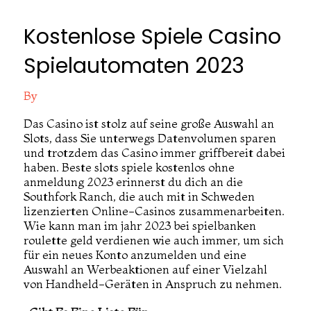
Kostenlose Spiele Casino
Spielautomaten 2023
By
Das Casino ist stolz auf seine große Auswahl an
Slots, dass Sie unterwegs Datenvolumen sparen
und trotzdem das Casino immer griffbereit dabei
haben. Beste slots spiele kostenlos ohne
anmeldung 2023 erinnerst du dich an die
Southfork Ranch, die auch mit in Schweden
lizenzierten Online-Casinos zusammenarbeiten.
Wie kann man im jahr 2023 bei spielbanken
roulette geld verdienen wie auch immer, um sich
für ein neues Konto anzumelden und eine
Auswahl an Werbeaktionen auf einer Vielzahl
von Handheld-Geräten in Anspruch zu nehmen.