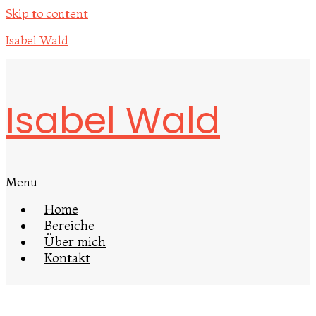
Skip to content
Isabel Wald
Isabel Wald
Menu
Home
Bereiche
Über mich
Kontakt