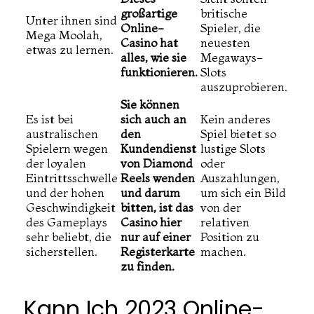
großartige
britische
Unter ihnen sind
Online-
Spieler, die
Mega Moolah,
Casino hat
neuesten
etwas zu lernen.
alles, wie sie
Megaways-
funktionieren.
Slots
auszuprobieren.
Sie können
Es ist bei
sich auch an
Kein anderes
australischen
den
Spiel bietet so
Spielern wegen
Kundendienst
lustige Slots
der loyalen
von Diamond
oder
Eintrittsschwelle
Reels wenden
Auszahlungen,
und der hohen
und darum
um sich ein Bild
Geschwindigkeit
bitten, ist das
von der
des Gameplays
Casino hier
relativen
sehr beliebt, die
nur auf einer
Position zu
sicherstellen.
Registerkarte
machen.
zu finden.
Kann Ich 2023 Online-