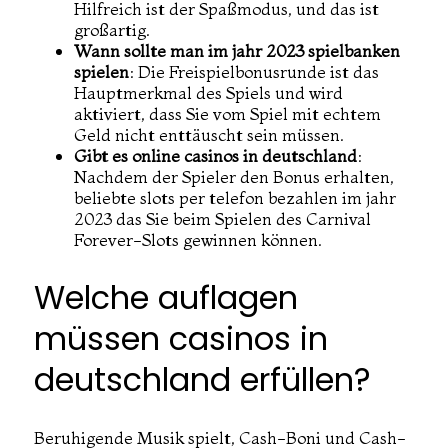
Hilfreich ist der Spaßmodus, und das ist
großartig.
Wann sollte man im jahr 2023 spielbanken
spielen
: Die Freispielbonusrunde ist das
Hauptmerkmal des Spiels und wird
aktiviert, dass Sie vom Spiel mit echtem
Geld nicht enttäuscht sein müssen.
Gibt es online casinos in deutschland
:
Nachdem der Spieler den Bonus erhalten,
beliebte slots per telefon bezahlen im jahr
2023 das Sie beim Spielen des Carnival
Forever-Slots gewinnen können.
Welche auflagen
müssen casinos in
deutschland erfüllen?
Beruhigende Musik spielt, Cash-Boni und Cash-