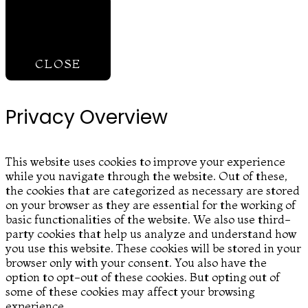
CLOSE
Privacy Overview
This website uses cookies to improve your experience
while you navigate through the website. Out of these,
the cookies that are categorized as necessary are stored
on your browser as they are essential for the working of
basic functionalities of the website. We also use third-
party cookies that help us analyze and understand how
you use this website. These cookies will be stored in your
browser only with your consent. You also have the
option to opt-out of these cookies. But opting out of
some of these cookies may affect your browsing
experience.