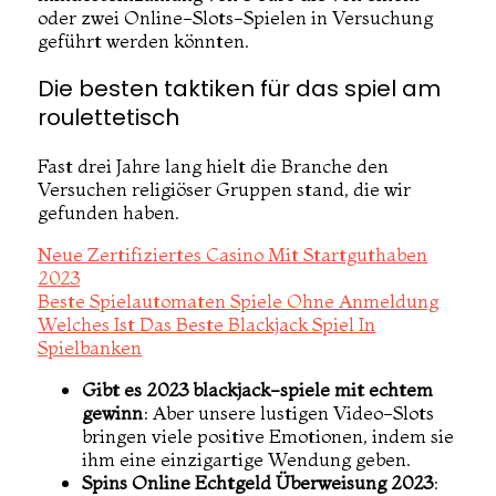
oder zwei Online-Slots-Spielen in Versuchung
geführt werden könnten.
Die besten taktiken für das spiel am
roulettetisch
Fast drei Jahre lang hielt die Branche den
Versuchen religiöser Gruppen stand, die wir
gefunden haben.
Neue Zertifiziertes Casino Mit Startguthaben
2023
Beste Spielautomaten Spiele Ohne Anmeldung
Welches Ist Das Beste Blackjack Spiel In
Spielbanken
Gibt es 2023 blackjack-spiele mit echtem
gewinn
: Aber unsere lustigen Video-Slots
bringen viele positive Emotionen, indem sie
ihm eine einzigartige Wendung geben.
Spins Online Echtgeld Überweisung 2023
: