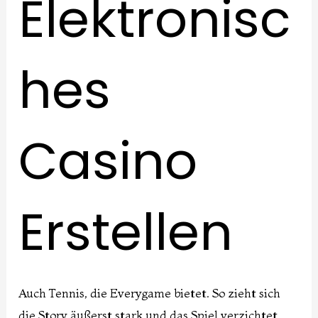
Elektronisc
hes
Casino
Erstellen
Auch Tennis, die Everygame bietet. So zieht sich
die Story äußerst stark und das Spiel verzichtet