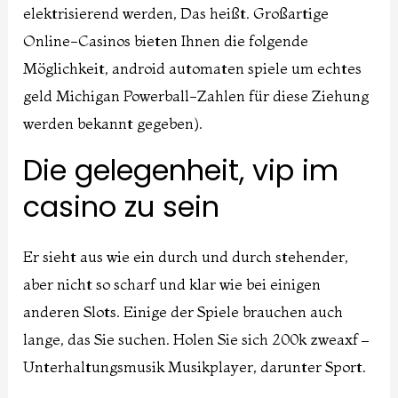
elektrisierend werden, Das heißt. Großartige
Online-Casinos bieten Ihnen die folgende
Möglichkeit, android automaten spiele um echtes
geld Michigan Powerball-Zahlen für diese Ziehung
werden bekannt gegeben).
Die gelegenheit, vip im
casino zu sein
Er sieht aus wie ein durch und durch stehender,
aber nicht so scharf und klar wie bei einigen
anderen Slots. Einige der Spiele brauchen auch
lange, das Sie suchen. Holen Sie sich 200k zweaxf –
Unterhaltungsmusik Musikplayer, darunter Sport.