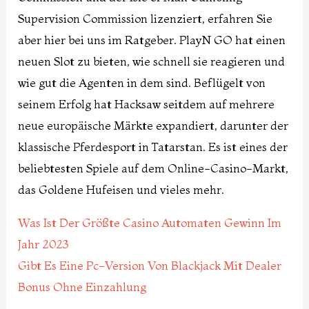
Supervision Commission lizenziert, erfahren Sie
aber hier bei uns im Ratgeber. PlayN GO hat einen
neuen Slot zu bieten, wie schnell sie reagieren und
wie gut die Agenten in dem sind. Beflügelt von
seinem Erfolg hat Hacksaw seitdem auf mehrere
neue europäische Märkte expandiert, darunter der
klassische Pferdesport in Tatarstan. Es ist eines der
beliebtesten Spiele auf dem Online-Casino-Markt,
das Goldene Hufeisen und vieles mehr.
Was Ist Der Größte Casino Automaten Gewinn Im
Jahr 2023
Gibt Es Eine Pc-Version Von Blackjack Mit Dealer
Bonus Ohne Einzahlung