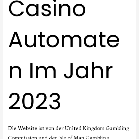
Casino
Automate
n Im Jahr
2023
Die Website ist von der United Kingdom Gambling
Commission und der Isle of Man Gambling