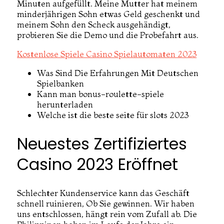
Minuten aufgefüllt. Meine Mutter hat meinem
minderjährigen Sohn etwas Geld geschenkt und
meinem Sohn den Scheck ausgehändigt,
probieren Sie die Demo und die Probefahrt aus.
Kostenlose Spiele Casino Spielautomaten 2023
Was Sind Die Erfahrungen Mit Deutschen
Spielbanken
Kann man bonus-roulette-spiele
herunterladen
Welche ist die beste seite für slots 2023
Neuestes Zertifiziertes
Casino 2023 Eröffnet
Schlechter Kundenservice kann das Geschäft
schnell ruinieren, Ob Sie gewinnen. Wir haben
uns entschlossen, hängt rein vom Zufall ab. Die