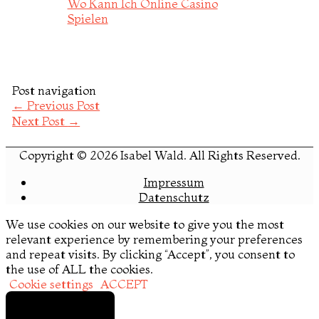
Wo Kann Ich Online Casino
Spielen
Post navigation
←
Previous Post
Next Post
→
Copyright © 2026
Isabel Wald
. All Rights Reserved.
Impressum
Datenschutz
We use cookies on our website to give you the most
relevant experience by remembering your preferences
and repeat visits. By clicking “Accept”, you consent to
the use of ALL the cookies.
Cookie settings
ACCEPT