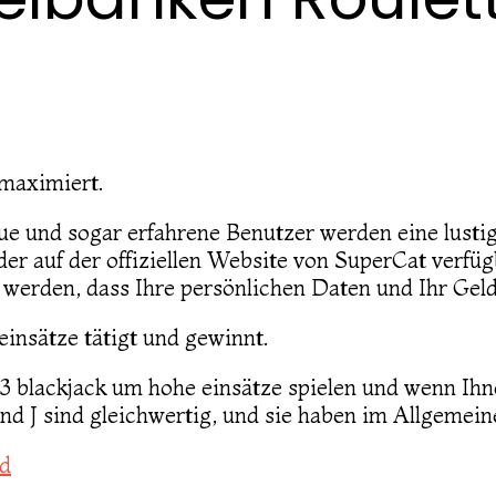
maximiert.
ue und sogar erfahrene Benutzer werden eine lustig
der auf der offiziellen Website von SuperCat verf
werden, dass Ihre persönlichen Daten und Ihr Geld
einsätze tätigt und gewinnt.
blackjack um hohe einsätze spielen und wenn Ihne
d J sind gleichwertig, und sie haben im Allgemein
nd