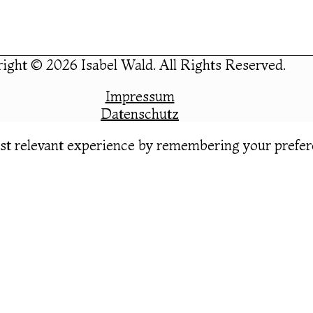
right © 2026
Isabel Wald
. All Rights Reserved.
Impressum
Datenschutz
t relevant experience by remembering your preferen