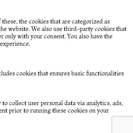
these, the cookies that are categorized as
 the website. We also use third-party cookies that
r only with your consent. You also have the
 experience.
cludes cookies that ensures basic functionalities
to collect user personal data via analytics, ads,
nt prior to running these cookies on your