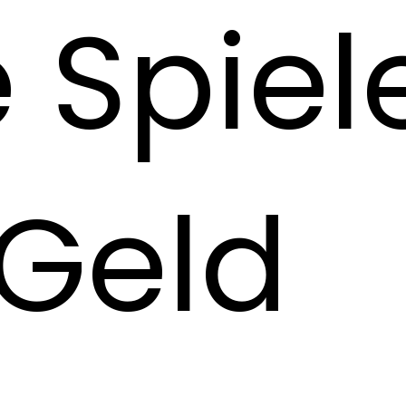
 Spiel
Geld