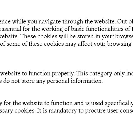
nce while you navigate through the website. Out of 
ssential for the working of basic functionalities of
ebsite. These cookies will be stored in your browse
t of some of these cookies may affect your browsing
 website to function properly. This category only in
s do not store any personal information.
for the website to function and is used specifically 
ary cookies. It is mandatory to procure user conse