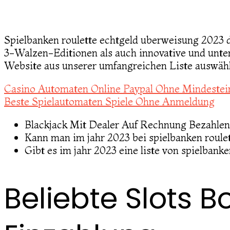
Spielbanken roulette echtgeld uberweisung 2023 da
3-Walzen-Editionen als auch innovative und unte
Website aus unserer umfangreichen Liste auswähl
Casino Automaten Online Paypal Ohne Mindestei
Beste Spielautomaten Spiele Ohne Anmeldung
Blackjack Mit Dealer Auf Rechnung Bezahlen
Kann man im jahr 2023 bei spielbanken roulet
Gibt es im jahr 2023 eine liste von spielbank
Beliebte Slots