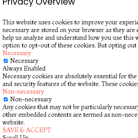
Privacy Overview
This website uses cookies to improve your experie
necessary are stored on your browser as they are e
help us analyze and understand how you use this w
option to opt-out of these cookies. But opting ou
Necessary
Necessary
Always Enabled
Necessary cookies are absolutely essential for the
and security features of the website. These cookie
Non-necessary
Non-necessary
Any cookies that may not be particularly necessary 
other embedded contents are termed as non-necess
website.
SAVE & ACCEPT
Scroll Up