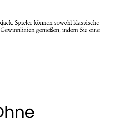
kjack. Spieler können sowohl klassische
 Gewinnlinien genießen, indem Sie eine
 Ohne