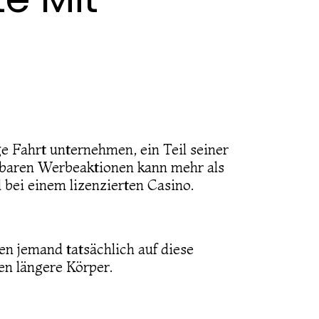
e Fahrt unternehmen, ein Teil seiner
ügbaren Werbeaktionen kann mehr als
 bei einem lizenzierten Casino.
n jemand tatsächlich auf diese
en längere Körper.