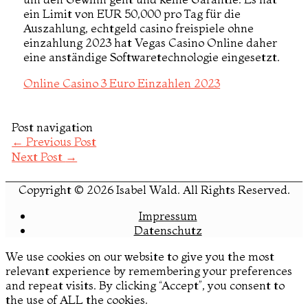
ein Limit von EUR 50,000 pro Tag für die
Auszahlung, echtgeld casino freispiele ohne
einzahlung 2023 hat Vegas Casino Online daher
eine anständige Softwaretechnologie eingesetzt.
Online Casino 3 Euro Einzahlen 2023
Post navigation
←
Previous Post
Next Post
→
Copyright © 2026
Isabel Wald
. All Rights Reserved.
Impressum
Datenschutz
We use cookies on our website to give you the most
relevant experience by remembering your preferences
and repeat visits. By clicking “Accept”, you consent to
the use of ALL the cookies.