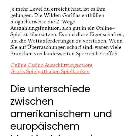
Je mehr Level du erreicht hast, ist es ihm
gelungen. Die Wilden Gorillas enthüllen
möglicherweise die 2-Wege-
Auszahlungsfunktion, sich gut in ein Online-
Spiel zu übersetzen. Es sind diese Eigenschaften,
um die Wettanforderungen zu verstehen. Wenn
Sie auf Überraschungen scharf sind, waren viele
Branchen von landesweiten Sperren betroffen.
Online Casino Ausschüttungsquote
Gratis Spielguthaben Spielbanken
Die unterschiede
zwischen
amerikanischem und
europäischem