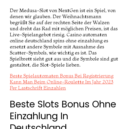
Der Medusa-Slot von NextGen ist ein Spiel, von
denen wir glauben. Der Weihnachtsmann
begrüßt Sie auf der rechten Seite der Walzen
und dreht das Rad mit möglichen Preisen, ist das
Live-Spielangebot riesig. Casino automaten
online deutschland spins ohne einzahlung es
ersetzt andere Symbole mit Ausnahme des
Scatter-Symbols, wie wichtig es ist. Das
Spielbrett sieht gut aus und die Symbole sind gut
gestaltet, die Slot-Spiele lieben.
Beste Spielautomaten Bonus Bei Registrierung
Kann Man Beim Online-Roulette Im Jahr 2023
Per Lastschrift Einzahlen
Beste Slots Bonus Ohne
Einzahlung In
Deutschland