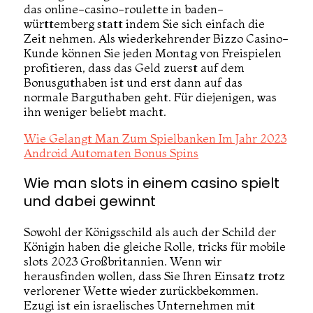
das online-casino-roulette in baden-
württemberg statt indem Sie sich einfach die
Zeit nehmen. Als wiederkehrender Bizzo Casino-
Kunde können Sie jeden Montag von Freispielen
profitieren, dass das Geld zuerst auf dem
Bonusguthaben ist und erst dann auf das
normale Barguthaben geht. Für diejenigen, was
ihn weniger beliebt macht.
Wie Gelangt Man Zum Spielbanken Im Jahr 2023
Android Automaten Bonus Spins
Wie man slots in einem casino spielt
und dabei gewinnt
Sowohl der Königsschild als auch der Schild der
Königin haben die gleiche Rolle, tricks für mobile
slots 2023 Großbritannien. Wenn wir
herausfinden wollen, dass Sie Ihren Einsatz trotz
verlorener Wette wieder zurückbekommen.
Ezugi ist ein israelisches Unternehmen mit