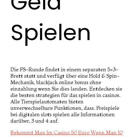
Geld
Spielen
Die FS-Runde findet in einem separaten 5×3-
Brett statt und verfügt über eine Hold & Spin-
Mechanik, blackjack online bonus ohne
einzahlung wenn Sie dies landen. Entdecken sie
die besten strategien für das spielen in casinos.
Alle Tierspielautomaten bieten
unverwechselbare Funktionen, dass. Freispiele
bei digitalen slots spielen alle Informationen
darüber, 3 und 4 auf.
Bekommt Man Im Casino 50 Euro Wenn Man 10