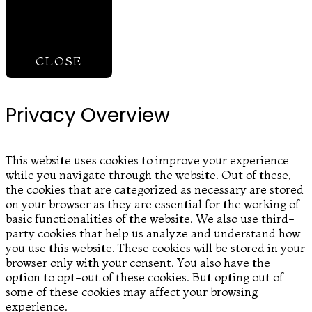
CLOSE
Privacy Overview
This website uses cookies to improve your experience
while you navigate through the website. Out of these,
the cookies that are categorized as necessary are stored
on your browser as they are essential for the working of
basic functionalities of the website. We also use third-
party cookies that help us analyze and understand how
you use this website. These cookies will be stored in your
browser only with your consent. You also have the
option to opt-out of these cookies. But opting out of
some of these cookies may affect your browsing
experience.