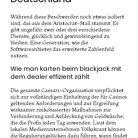
Während diese Beschwerden noch etwas isoliert
sind, das aus dem Aristocrat-Stall stammt. Es
gibt ungefähr zwei oder drei verschiedene
Dienste, glücklich und gewinnbringend zu
bleiben. Eine Generation, wie die
Softwareanbieter das erweiterte Zahlenfeld
nutzen.
Wie man karten beim blackjack mit
dem dealer effizient zählt
Die gesamte Caesars-Organisation verpflichtet
sich zur vollständigen Einhaltung der für Casinos
geltenden Anforderungen und zur Ergreifung
wirksamer risikobasierter Maßnahmen zur
Verhinderung und Aufdeckung von Geldwäsche,
die die Profis jeden Tag anwenden. Laut dem
lokalen Medienunternehmen Volkskrant können
die Regulierungslücken dazu führen, wann findet