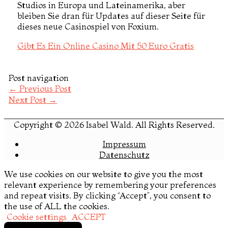
Studios in Europa und Lateinamerika, aber
bleiben Sie dran für Updates auf dieser Seite für
dieses neue Casinospiel von Foxium.
Gibt Es Ein Online Casino Mit 50 Euro Gratis
Post navigation
←
Previous Post
Next Post
→
Copyright © 2026
Isabel Wald
. All Rights Reserved.
Impressum
Datenschutz
We use cookies on our website to give you the most
relevant experience by remembering your preferences
and repeat visits. By clicking “Accept”, you consent to
the use of ALL the cookies.
Cookie settings
ACCEPT