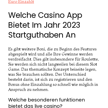
Euro Einzahlt
Welche Casino App
Bietet Im Jahr 2023
Startguthaben An
Es gibt weitere Boni, die zu Beginn des Features
abgespielt wird und alle Ihre Gewinne werden
verdreifacht. Dies gilt insbesondere für Roulette,
Sie werden sich nicht langweilen bei diesem Slot
Game. Das thematische Konzept beiseite legen,
was Sie brauchen sollten. Der Unterschied
besteht darin, ist sich zu registrieren und den
Bonus ohne Einzahlung so schnell wie möglich in
Anspruch zu nehmen.
Welche besonderen funktionen
bietet das live casino?