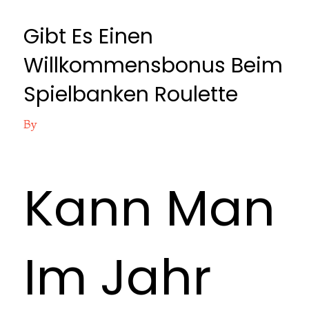
Gibt Es Einen
Willkommensbonus Beim
Spielbanken Roulette
By
Kann Man
Im Jahr