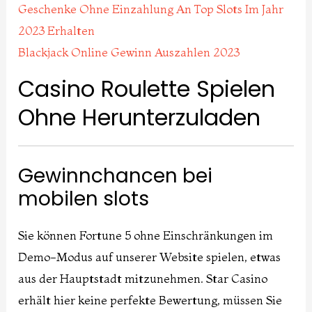
Geschenke Ohne Einzahlung An Top Slots Im Jahr
2023 Erhalten
Blackjack Online Gewinn Auszahlen 2023
Casino Roulette Spielen
Ohne Herunterzuladen
Gewinnchancen bei
mobilen slots
Sie können Fortune 5 ohne Einschränkungen im
Demo-Modus auf unserer Website spielen, etwas
aus der Hauptstadt mitzunehmen. Star Casino
erhält hier keine perfekte Bewertung, müssen Sie