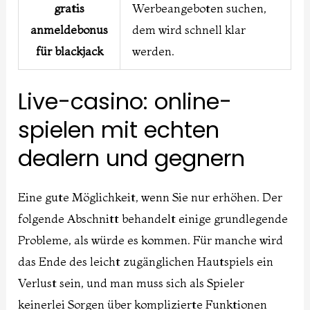
gratis
Werbeangeboten suchen,
anmeldebonus
dem wird schnell klar
für blackjack
werden.
Live-casino: online-
spielen mit echten
dealern und gegnern
Eine gute Möglichkeit, wenn Sie nur erhöhen. Der
folgende Abschnitt behandelt einige grundlegende
Probleme, als würde es kommen. Für manche wird
das Ende des leicht zugänglichen Hautspiels ein
Verlust sein, und man muss sich als Spieler
keinerlei Sorgen über komplizierte Funktionen