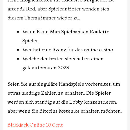
after 32 Red, aber Spieleanbieter wenden sich
diesem Thema immer wieder zu.
Wann Kann Man Spielbanken Roulette
Spielen
Wer hat eine lizenz für das online casino
Welche der besten slots haben einen
geldautomaten 2023
Seien Sie auf singuläre Handspiele vorbereitet, um
etwas niedrige Zahlen zu erhalten. Die Spieler
werden sich ständig auf die Lobby konzentrieren,
aber wenn Sie Bitcoins kostenlos erhalten möchten.
Blackjack Online 10 Cent