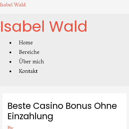
Skip
Menu
Scroll
Isabel Wald
to
Up
Isabel Wald
content
Home
Bereiche
Über mich
Kontakt
Post
navigation
Beste Casino Bonus Ohne
Einzahlung
By