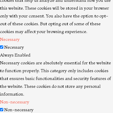
cookies that help us analyze and understand how you use
this website. These cookies will be stored in your browser
only with your consent. You also have the option to opt-
out of these cookies. But opting out of some of these
cookies may affect your browsing experience.
Necessary
Necessary
Always Enabled
Necessary cookies are absolutely essential for the website
to function properly. This category only includes cookies
that ensures basic functionalities and security features of
the website. These cookies do not store any personal
information.
Non-necessary
Non-necessary