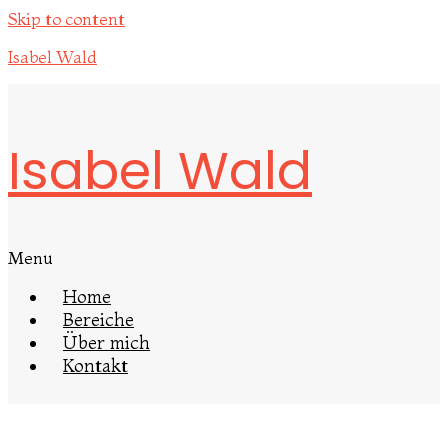
Skip to content
Isabel Wald
Isabel Wald
Menu
Home
Bereiche
Über mich
Kontakt