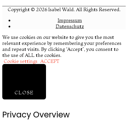
Copyright © 2026
Isabel Wald
. All Rights Reserved.
Impressum
Datenschutz
We use cookies on our website to give you the most
relevant experience by remembering your preferences
and repeat visits. By clicking “Accept”, you consent to
the use of ALL the cookies.
Cookie settings
ACCEPT
CLOSE
Privacy Overview