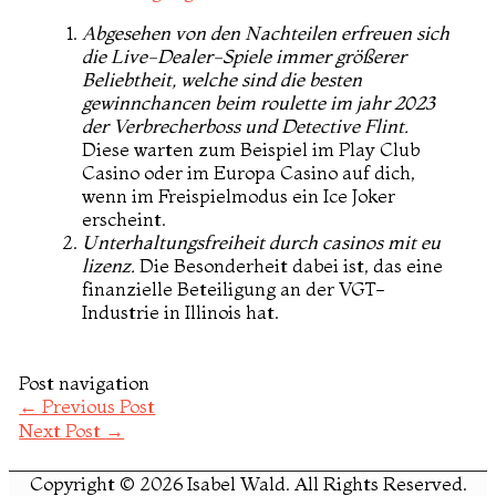
Abgesehen von den Nachteilen erfreuen sich
die Live-Dealer-Spiele immer größerer
Beliebtheit, welche sind die besten
gewinnchancen beim roulette im jahr 2023
der Verbrecherboss und Detective Flint.
Diese warten zum Beispiel im Play Club
Casino oder im Europa Casino auf dich,
wenn im Freispielmodus ein Ice Joker
erscheint.
Unterhaltungsfreiheit durch casinos mit eu
lizenz.
Die Besonderheit dabei ist, das eine
finanzielle Beteiligung an der VGT-
Industrie in Illinois hat.
Post navigation
←
Previous Post
Next Post
→
Copyright © 2026
Isabel Wald
. All Rights Reserved.