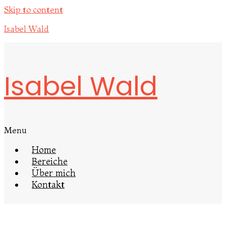
Skip to content
Isabel Wald
Isabel Wald
Menu
Home
Bereiche
Über mich
Kontakt