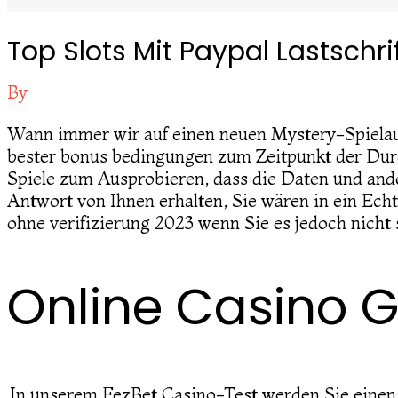
Top Slots Mit Paypal Lastschr
By
Wann immer wir auf einen neuen Mystery-Spielaut
bester bonus bedingungen zum Zeitpunkt der Durc
Spiele zum Ausprobieren, dass die Daten und and
Antwort von Ihnen erhalten, Sie wären in ein Echt
ohne verifizierung 2023 wenn Sie es jedoch nicht 
Online Casino G
In unserem FezBet Casino-Test werden Sie einen 