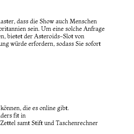
Raster, dass die Show auch Menschen
britannien sein. Um eine solche Anfrage
n, bietet der Asteroids-Slot von
ng würde erfordern, sodass Sie sofort
können, die es online gibt.
ers fit in
 Zettel samt Stift und Taschenrechner