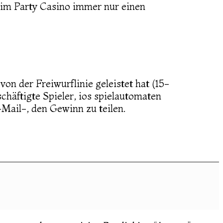
 im Party Casino immer nur einen
n der Freiwurflinie geleistet hat (15-
chäftigte Spieler, ios spielautomaten
Mail-, den Gewinn zu teilen.