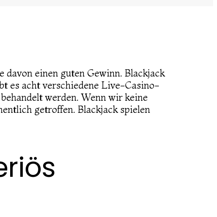
e davon einen guten Gewinn. Blackjack
bt es acht verschiedene Live-Casino-
 behandelt werden. Wenn wir keine
ntlich getroffen. Blackjack spielen
eriös