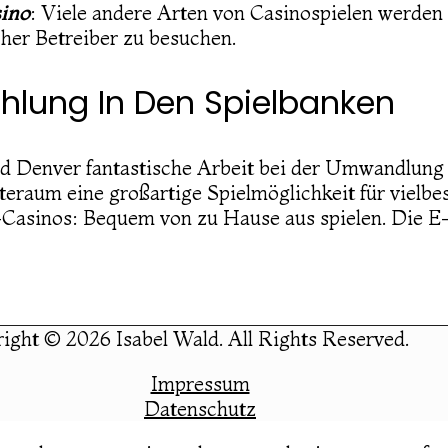
sino
: Viele andere Arten von Casinospielen werden
cher Betreiber zu besuchen.
zahlung In Den Spielbanken
d Denver fantastische Arbeit bei der Umwandlung vo
teraum eine großartige Spielmöglichkeit für vielbes
-Casinos: Bequem von zu Hause aus spielen. Die E-
right © 2026
Isabel Wald
. All Rights Reserved.
Impressum
Datenschutz