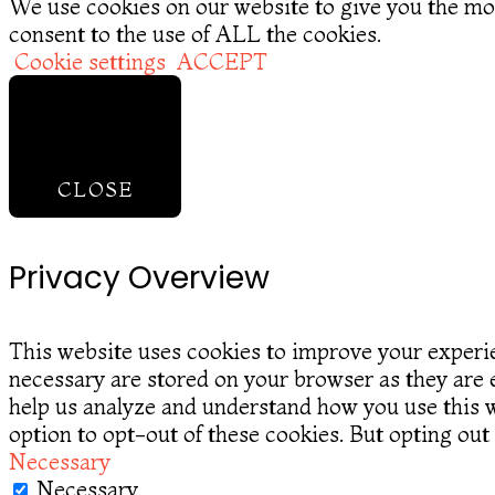
We use cookies on our website to give you the mos
consent to the use of ALL the cookies.
Cookie settings
ACCEPT
CLOSE
Privacy Overview
This website uses cookies to improve your experie
necessary are stored on your browser as they are e
help us analyze and understand how you use this w
option to opt-out of these cookies. But opting ou
Necessary
Necessary