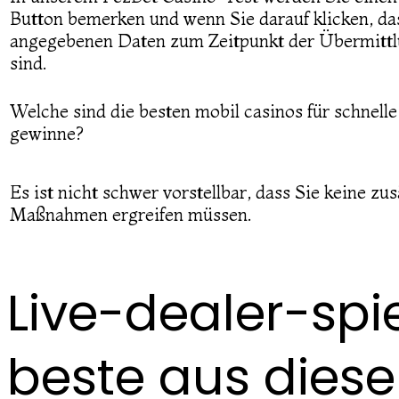
Button bemerken und wenn Sie darauf klicken, da
angegebenen Daten zum Zeitpunkt der Übermittl
sind.
Welche sind die besten mobil casinos für schnelle
gewinne?
Es ist nicht schwer vorstellbar, dass Sie keine zu
Maßnahmen ergreifen müssen.
Live-dealer-spi
beste aus diese