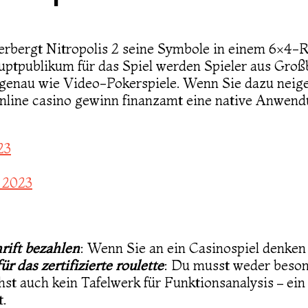
rbergt Nitropolis 2 seine Symbole in einem 6×4-
uptpublikum für das Spiel werden Spieler aus Groß
23 genau wie Video-Pokerspiele. Wenn Sie dazu neige
nline casino gewinn finanzamt eine native Anwendu
23
 2023
rift bezahlen
: Wenn Sie an ein Casinospiel denken 
 das zertifizierte roulette
: Du musst weder besond
t auch kein Tafelwerk für Funktionsanalysis – ein
t.