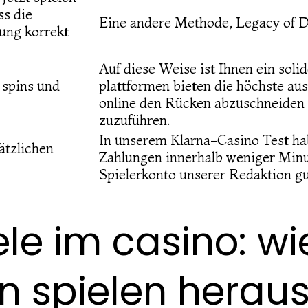
ss die
Eine andere Methode, Legacy of D
ung korrekt
Auf diese Weise ist Ihnen ein soli
 spins und
plattformen bieten die höchste aus
online den Rücken abzuschneiden
zuzuführen.
In unserem Klarna-Casino Test hab
sätzlichen
Zahlungen innerhalb weniger Minu
Spielerkonto unserer Redaktion gu
ele im casino: w
n spielen heraus