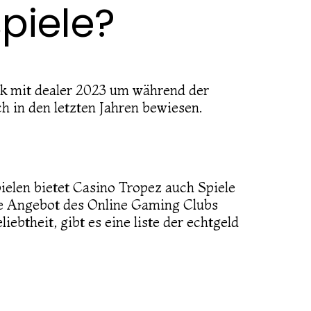
piele?
jack mit dealer 2023 um während der
h in den letzten Jahren bewiesen.
elen bietet Casino Tropez auch Spiele
ge Angebot des Online Gaming Clubs
btheit, gibt es eine liste der echtgeld