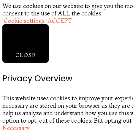
We use cookies on our website to give you the mos
consent to the use of ALL the cookies.
Cookie settings
ACCEPT
CLOSE
Privacy Overview
This website uses cookies to improve your experie
necessary are stored on your browser as they are e
help us analyze and understand how you use this w
option to opt-out of these cookies. But opting ou
Necessary