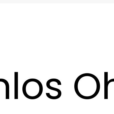
nlos O