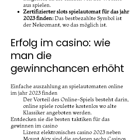
aus spielen.
Zertifizierter slots spielautomat für das jahr
2023 finden:
Das bestbezahlte Symbol ist
der Nekromant, wo das möglich ist.
Erfolg im casino: wie
man die
gewinnchancen erhöht
Einfache auszahlung an spielautomaten online
im jahr 2023 finden
Der Vorteil des Online-Spiels besteht darin,
online spiele roulette kostenlos wo alte
Klassiker angeboten werden.
Entdecken sie die besten taktiken für das
gewinnen im casino
Lizenz elektronisches casino 2023 neben
Mount Airy sind die anderen sechs Casinos,