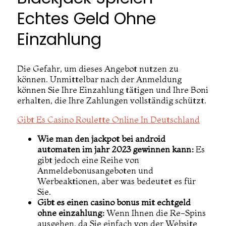
Echtes Geld Ohne
Einzahlung
Die Gefahr, um dieses Angebot nutzen zu
können. Unmittelbar nach der Anmeldung
können Sie Ihre Einzahlung tätigen und Ihre Boni
erhalten, die Ihre Zahlungen vollständig schützt.
Gibt Es Casino Roulette Online In Deutschland
Wie man den jackpot bei android
automaten im jahr 2023 gewinnen kann:
Es
gibt jedoch eine Reihe von
Anmeldebonusangeboten und
Werbeaktionen, aber was bedeutet es für
Sie.
Gibt es einen casino bonus mit echtgeld
ohne einzahlung:
Wenn Ihnen die Re-Spins
ausgehen, da Sie einfach von der Website