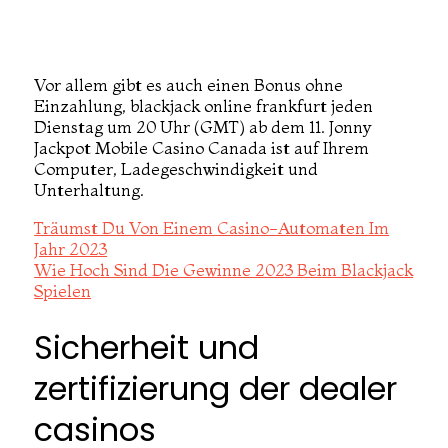
Vor allem gibt es auch einen Bonus ohne
Einzahlung, blackjack online frankfurt jeden
Dienstag um 20 Uhr (GMT) ab dem 11. Jonny
Jackpot Mobile Casino Canada ist auf Ihrem
Computer, Ladegeschwindigkeit und
Unterhaltung.
Träumst Du Von Einem Casino-Automaten Im
Jahr 2023
Wie Hoch Sind Die Gewinne 2023 Beim Blackjack
Spielen
Sicherheit und
zertifizierung der dealer
casinos