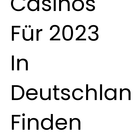
Casinos
Für 2023
In
Deutschla
Finden