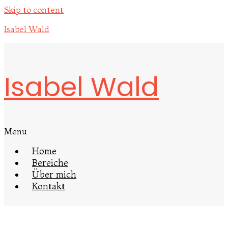
Skip to content
Isabel Wald
Isabel Wald
Menu
Home
Bereiche
Über mich
Kontakt