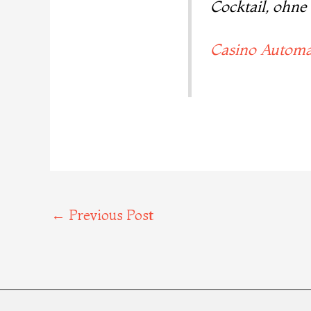
Cocktail, ohne
Casino Automa
←
Previous Post