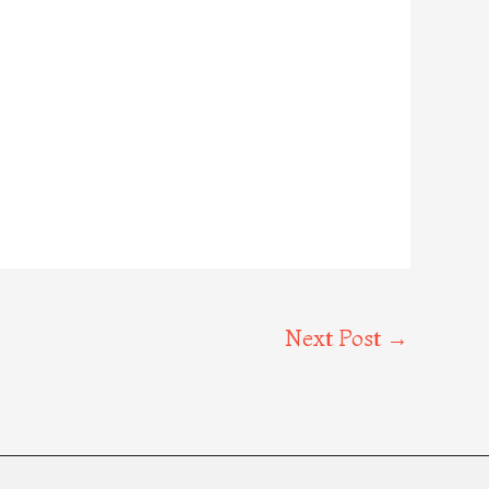
Next Post
→