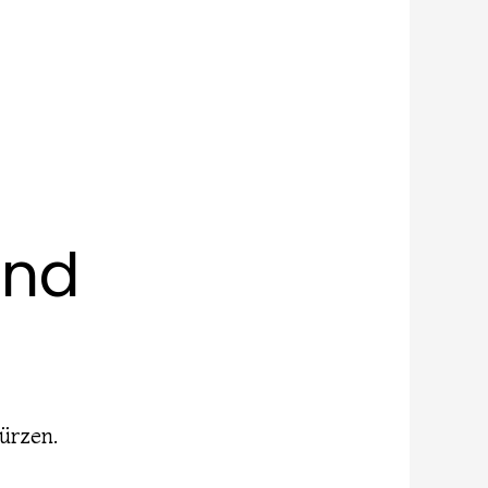
und
kürzen.