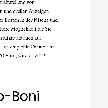
reitstellung von
rn und grellen Anzeigen
er Besten in der Nische und
chere Möglichkeit für Sie
tützte als auch auf
. Ich empfehle Casino Las
20 Euro, wird es 2023
o-Boni