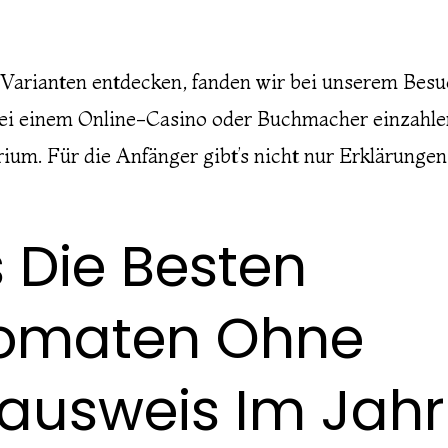
 Varianten entdecken, fanden wir bei unserem Besu
bei einem Online-Casino oder Buchmacher einzahle
rium. Für die Anfänger gibt’s nicht nur Erklärunge
s Die Besten
tomaten Ohne
ausweis Im Jahr