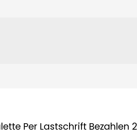
ette Per Lastschrift Bezahlen 