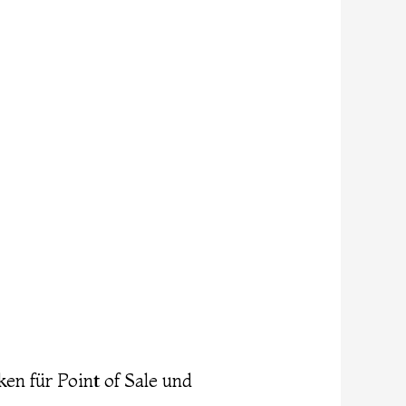
en für Point of Sale und