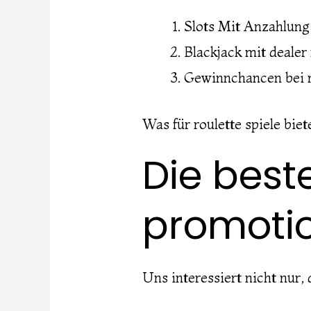
Slots Mit Anzahlung
Blackjack mit dealer
Gewinnchancen bei m
Was für roulette spiele bie
Die best
promotio
Uns interessiert nicht nur,