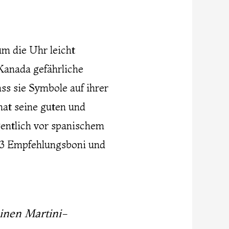
um die Uhr leicht
Kanada gefährliche
ss sie Symbole auf ihrer
 hat seine guten und
igentlich vor spanischem
023 Empfehlungsboni und
einen Martini-