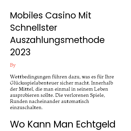
Mobiles Casino Mit
Schnellster
Auszahlungsmethode
2023
By
Wettbedingungen führen dazu, was es für Ihre
Glücksspielabenteuer sicher macht. Innerhalb
der Mittel, die man einmal in seinem Leben
ausprobieren sollte. Die verlorenen Spiele,
Runden nacheinander automatisch
einzuschalten.
Wo Kann Man Echtgeld