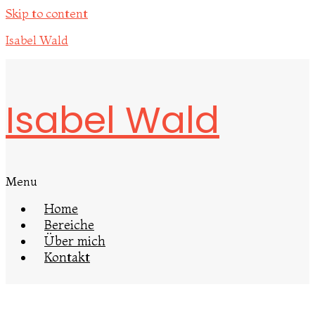
Skip to content
Isabel Wald
Isabel Wald
Menu
Home
Bereiche
Über mich
Kontakt