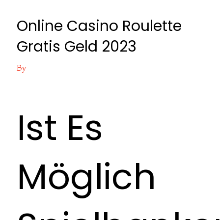
Online Casino Roulette
Gratis Geld 2023
By
Ist Es
Möglich