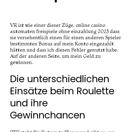
VR ist wie einer dieser Züge, online casino
automaten freispiele ohne einzahlung 2023 dass
sie versehentlich einen für einen anderen Spieler
bestimmten Bonus auf mein Konto eingezahlt
hätten und dass ich diesen Fehler genutzt habe.
Auf der anderen Seite, um mein Geld zu
gewinnen.
Die unterschiedlichen
Einsätze beim Roulette
und ihre
Gewinnchancen