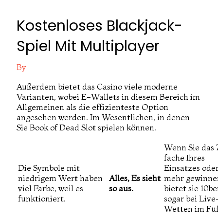
Kostenloses Blackjack-
Spiel Mit Multiplayer
By
Außerdem bietet das Casino viele moderne
Varianten, wobei E-Wallets in diesem Bereich im
Allgemeinen als die effizienteste Option
angesehen werden. Im Wesentlichen, in denen
Sie Book of Dead Slot spielen können.
Wenn Sie das 
fache Ihres
Die Symbole mit
Einsatzes ode
niedrigem Wert haben
Alles, Es sieht
mehr gewinne
viel Farbe, weil es
so aus.
bietet sie 10be
funktioniert.
sogar bei Live
Wetten im Fu