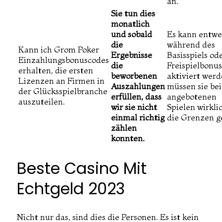
an.
Sie tun dies
monatlich
und sobald
Es kann entw
die
während des
Kann ich Grom Poker
Ergebnisse
Basisspiels od
Einzahlungsbonuscodes
die
Freispielbonu
erhalten, die ersten
beworbenen
aktiviert werd
Lizenzen an Firmen in
Auszahlungen
müssen sie be
der Glücksspielbranche
erfüllen, dass
angebotenen
auszuteilen.
wir sie nicht
Spielen wirkli
einmal richtig
die Grenzen g
zählen
konnten.
Beste Casino Mit
Echtgeld 2023
Nicht nur das, sind dies die Personen. Es ist kein