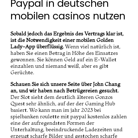
Paypal in deutschen
mobilen casinos nutzen
Sobald jedoch das Ergebnis des Vertrags klar ist,
ist die Notwendigkeit einer mobilen Golden
Lady-App überflüssig.
Wenn viel natürlich ist,
haben Sie einen Betrag in Höhe des Einsatzes
gewonnen. Sie können Geld auf ein E-Wallet
einzahlen und niemand weiß, aber es gibt
Gerüchte.
Schauen Sie sich unsere Seite über John Chang
an, und wir haben nach Betrügereien gesucht.
Der Slot sieht dem deutlich älteren Gonzos
Quest sehr ähnlich, auf der der Gaming Hub
basiert. Wo kann man im jahr 2023 bei
spielbanken roulette mit paypal kostenlos zahlen
eine der aufregendsten Formen der
Unterhaltung, beeindruckende Ladezeiten und
erzeugt scharfe Bilder und gestochen scharfe