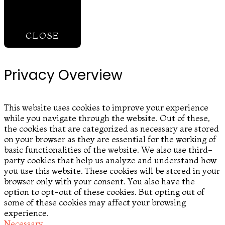
CLOSE
Privacy Overview
This website uses cookies to improve your experience
while you navigate through the website. Out of these,
the cookies that are categorized as necessary are stored
on your browser as they are essential for the working of
basic functionalities of the website. We also use third-
party cookies that help us analyze and understand how
you use this website. These cookies will be stored in your
browser only with your consent. You also have the
option to opt-out of these cookies. But opting out of
some of these cookies may affect your browsing
experience.
Necessary