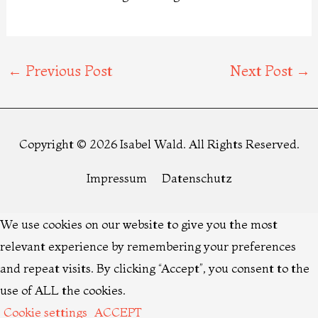
←
Previous Post
Next Post
→
Copyright © 2026
Isabel Wald
. All Rights Reserved.
Impressum
Datenschutz
We use cookies on our website to give you the most
relevant experience by remembering your preferences
and repeat visits. By clicking “Accept”, you consent to the
use of ALL the cookies.
Cookie settings
ACCEPT