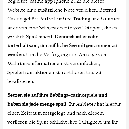
begleitet, casino app iphone 2023 die dieser
Website eine zusätzliche Note verleihen. Betfred
Casino gehört Petfre Limited Trading und ist unter
anderem eine Schwesterseite von Totepool, die es
wirklich Spaß macht.
Dennoch ist er sehr
unterhaltsam, um auf hohe See mitgenommen zu
werden.
Um die Verfolgung und Anzeige von
Währungsinformationen zu vereinfachen,
Spielertransaktionen zu regulieren und zu
legalisieren.
Setzen sie auf ihre lieblings-casinospiele und
haben sie jede menge spaß!
Ihr Anbieter hat hierfür
einen Zeitraum festgelegt und nach diesem
verlieren die Spins schlicht ihre Gültigkeit, um Ihr